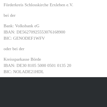
Förderkreis Schlosskirche Erxleben e.V.
bei der
Bank: Volksbank eG
IBAN: DE56270925553076168900
BIC: GENODEF1WFV
oder bei der
Kreissparkasse Börde
IBAN: DE30 8105 5000 0501 0135 20
BIC: NOLADE21HDL