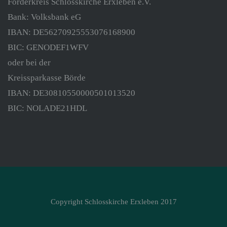
Förderkreis Schlosskirche Erxleben e.V.
Bank: Volksbank eG
IBAN: DE56270925553076168900
BIC: GENODEF1WFV
oder bei der
Kreissparkasse Börde
IBAN: DE30810550000501013520
BIC: NOLADE21HDL
Copyright Schlosskirche Erxleben 2017