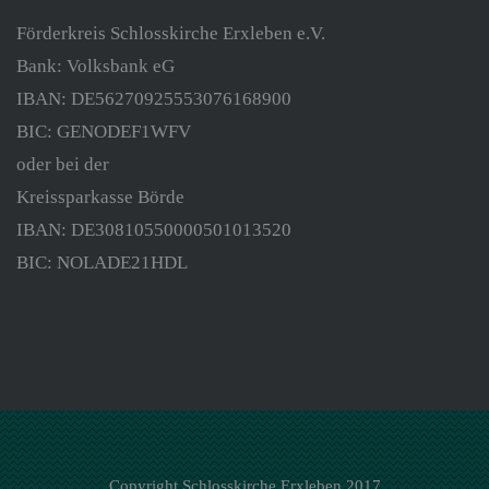
Förderkreis Schlosskirche Erxleben e.V.
Bank: Volksbank eG
IBAN: DE56270925553076168900
BIC: GENODEF1WFV
oder bei der
Kreissparkasse Börde
IBAN: DE30810550000501013520
BIC: NOLADE21HDL
Copyright Schlosskirche Erxleben 2017