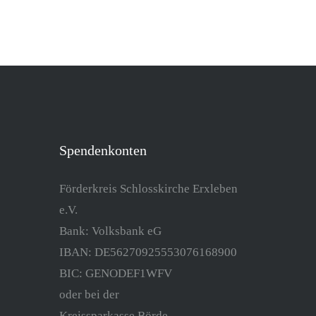
Spendenkonten
Förderkreis Schlosskirche Erxleben
e.V.
Bank: Volksbank eG
IBAN: DE56270925553076168900
BIC: GENODEF1WFV
oder bei der
Kreissparkasse Börde