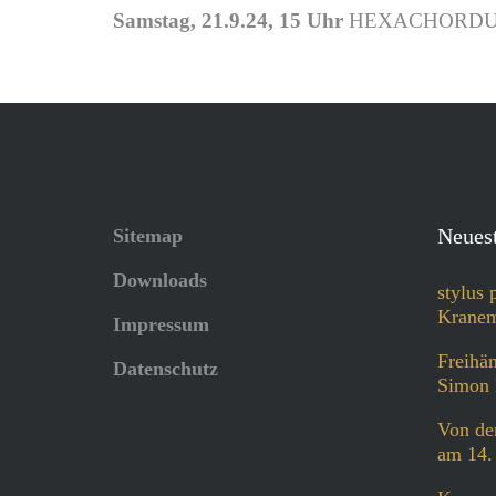
Samstag, 21.9.24, 15 Uhr
HEXACHORDUM AP
Neuest
Sitemap
Downloads
stylus 
Kranem
Impressum
Freihän
Datenschutz
Simon 
Von der
am 14.