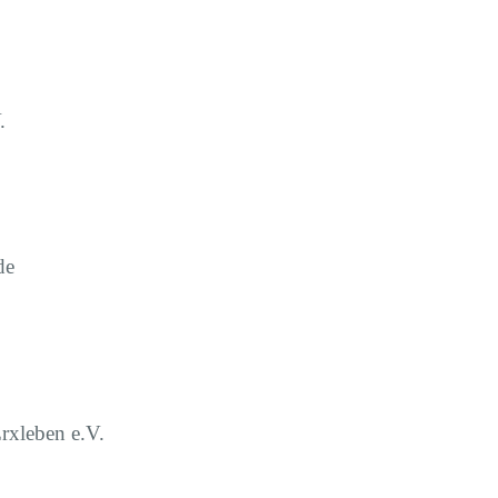
.
de
rxleben e.V.