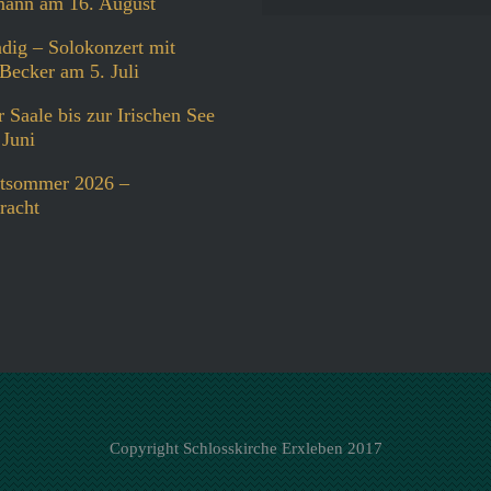
ann am 16. August
dig – Solokonzert mit
Becker am 5. Juli
 Saale bis zur Irischen See
 Juni
tsommer 2026 –
racht
Copyright Schlosskirche Erxleben 2017