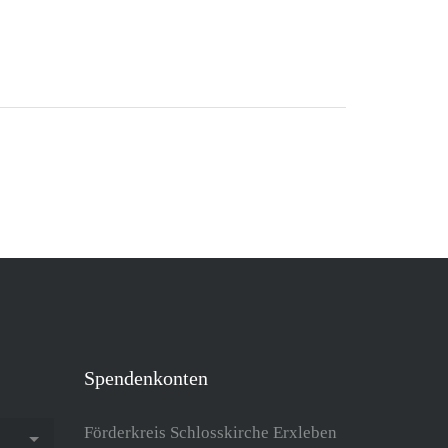
Spendenkonten
Förderkreis Schlosskirche Erxleben