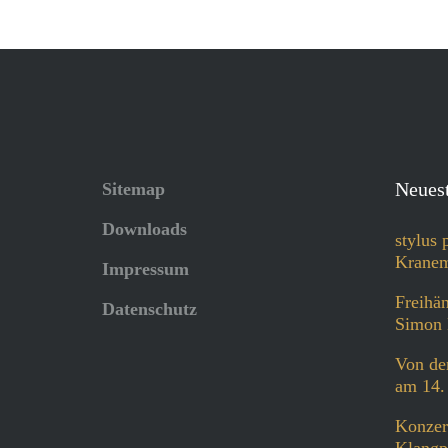
Neuest
Sitemap
Downloads
stylus 
Kranem
Impressum
Freihän
Datenschutz
Simon 
Von der
am 14.
Konzer
Klangp