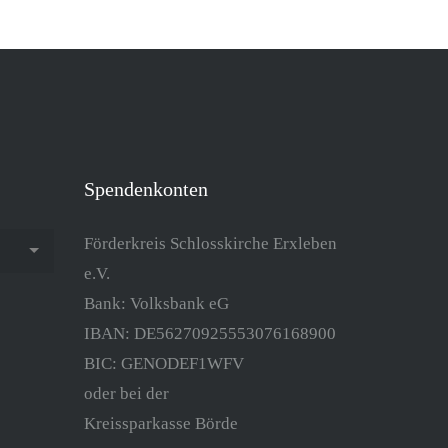
Spendenkonten
Förderkreis Schlosskirche Erxleben
e.V.
Bank: Volksbank eG
IBAN: DE56270925553076168900
BIC: GENODEF1WFV
oder bei der
Kreissparkasse Börde