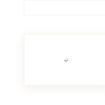
Schlosskirche
Die Schlosskirche „St. Godehardt“ Erxleben wurde 1564-1580 als eine der ersten evangelischen Kirchen in der Börde erbaut und am 9.9.1580 mit einem Gottesdienst geweiht. Sie war über 360 Jahre die Familienkapelle für die beiden Familien von Alvensleben. 1675 wurde sie durch den Anbau der Patronatslogen, den Einbau der Grüfte und die Einbeziehung des Hausmannsturmes erweitert. […]