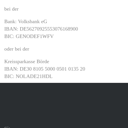
bei der
Bank: Volksbank eG
IBAN: DE56270925553076168900
BIC: GENODEF1WFV
oder bei der
Kreissparkasse Börde
IBAN: DE30 8105 5000 0501 0135 20
BIC: NOLADE21HDL