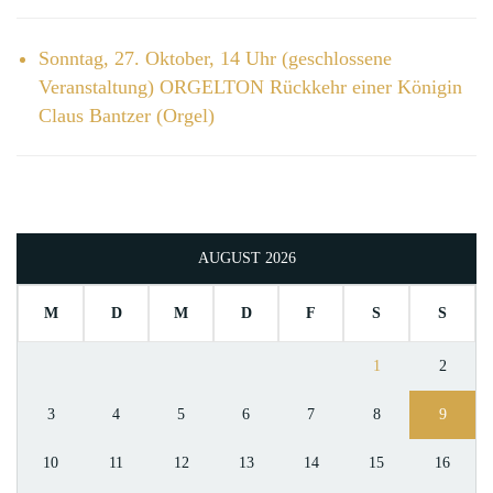
Sonntag, 27. Oktober, 14 Uhr (geschlossene
Veranstaltung) ORGELTON Rückkehr einer Königin
Claus Bantzer (Orgel)
AUGUST 2026
M
D
M
D
F
S
S
1
2
3
4
5
6
7
8
9
10
11
12
13
14
15
16