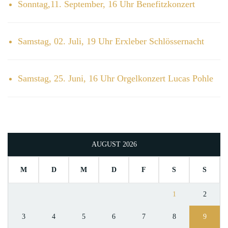
Sonntag,11. September, 16 Uhr Benefitzkonzert
Samstag, 02. Juli, 19 Uhr Erxleber Schlössernacht
Samstag, 25. Juni, 16 Uhr Orgelkonzert Lucas Pohle
AUGUST 2026
M
D
M
D
F
S
S
1
2
3
4
5
6
7
8
9