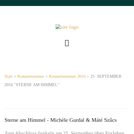
Start
>
Konzertsommer
>
Konzertsommer 2016
> 25. SEPTEMBER
2016 "STERNE AM HIMMEL"
Sterne am Himmel - Michèle Gurdal & Máté Szűcs
Zum Abschluss funkeln am 25. September über Erxleben