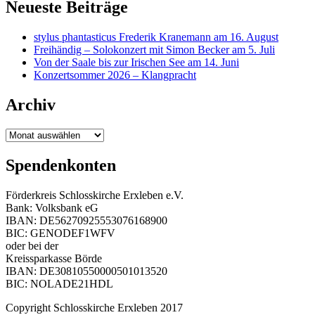
Neueste Beiträge
stylus phantasticus Frederik Kranemann am 16. August
Freihändig – Solokonzert mit Simon Becker am 5. Juli
Von der Saale bis zur Irischen See am 14. Juni
Konzertsommer 2026 – Klangpracht
Archiv
Archiv
Spendenkonten
Förderkreis Schlosskirche Erxleben e.V.
Bank: Volksbank eG
IBAN: DE56270925553076168900
BIC: GENODEF1WFV
oder bei der
Kreissparkasse Börde
IBAN: DE30810550000501013520
BIC: NOLADE21HDL
Copyright Schlosskirche Erxleben 2017