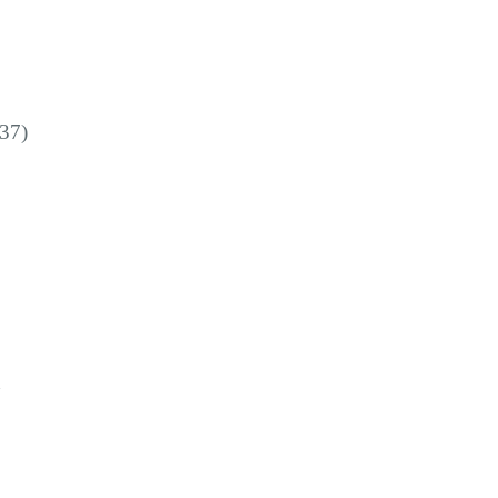
37)
h