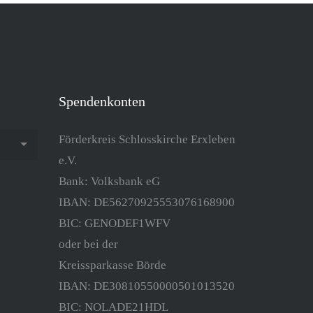
Spendenkonten
Förderkreis Schlosskirche Erxleben
e.V.
Bank: Volksbank eG
IBAN: DE56270925553076168900
BIC: GENODEF1WFV
oder bei der
Kreissparkasse Börde
IBAN: DE30810550000501013520
BIC: NOLADE21HDL