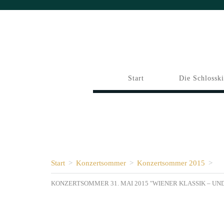
Start
Die Schlossk
Start
>
Konzertsommer
>
Konzertsommer 2015
>
KONZERTSOMMER 31. MAI 2015 "WIENER KLASSIK – UN