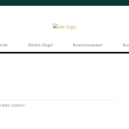
irche
Herbst-Orgel
Konzertsommer
Ko
D IHRE ERBEN"