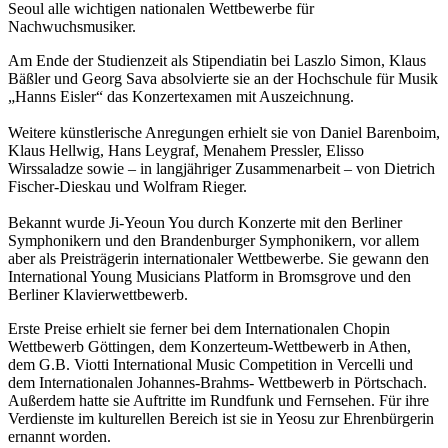
Seoul alle wichtigen nationalen Wettbewerbe für
Nachwuchsmusiker.
Am Ende der Studienzeit als Stipendiatin bei Laszlo Simon, Klaus
Bäßler und Georg Sava absolvierte sie an der Hochschule für Musik
„Hanns Eisler“ das Konzertexamen mit Auszeichnung.
Weitere künstlerische Anregungen erhielt sie von Daniel Barenboim,
Klaus Hellwig, Hans Leygraf, Menahem Pressler, Elisso
Wirssaladze sowie – in langjähriger Zusammenarbeit – von Dietrich
Fischer-Dieskau und Wolfram Rieger.
Bekannt wurde Ji-Yeoun You durch Konzerte mit den Berliner
Symphonikern und den Brandenburger Symphonikern, vor allem
aber als Preisträgerin internationaler Wettbewerbe. Sie gewann den
International Young Musicians Platform in Bromsgrove und den
Berliner Klavierwettbewerb.
Erste Preise erhielt sie ferner bei dem Internationalen Chopin
Wettbewerb Göttingen, dem Konzerteum-Wettbewerb in Athen,
dem G.B. Viotti International Music Competition in Vercelli und
dem Internationalen Johannes-Brahms- Wettbewerb in Pörtschach.
Außerdem hatte sie Auftritte im Rundfunk und Fernsehen. Für ihre
Verdienste im kulturellen Bereich ist sie in Yeosu zur Ehrenbürgerin
ernannt worden.